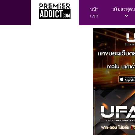
หน้า
สโมสรฟุต
แรก