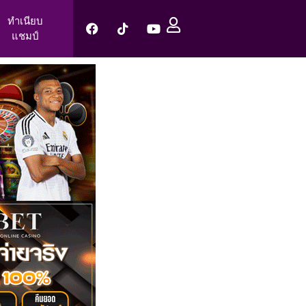
ทำเนียบ
แชมป์